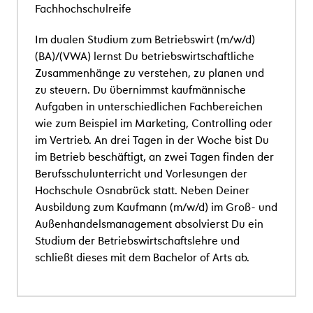
Fachhochschulreife
Im dualen Studium zum Betriebswirt (m/w/d)
(BA)/(VWA) lernst Du betriebswirtschaftliche
Zusammenh
ä
nge zu verstehen, zu planen und
zu steuern.
Du übernimmst kaufmännische
Aufgaben in unterschiedlichen Fachbereichen
wie zum Beispiel im Marketing, Controlling oder
im Vertrieb.
An drei Tagen in der Woche bist Du
im Betrieb beschäftigt, an zwei Tagen finden der
Berufsschulunterricht und Vorlesungen der
Hochschule Osnabr
ü
ck statt. Neben Deiner
Ausbildung zum Kaufmann (m/w/d) im Gro
ß
- und
Au
ß
enhandelsmanagement absolvierst Du ein
Studium der Betriebswirtschaftslehre und
schlie
ß
t dieses mit dem Bachelor of Arts ab.