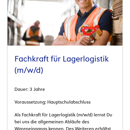
Fachkraft für Lagerlogistik
(m/w/d)
Dauer: 3 Jahre
Voraussetzung:
Hauptschulabschluss
Als Fachkraft für Lagerlogistik (m/w/d) lernst Du
bei uns die allgemeinen Abl
ä
ufe des
Wareneingangs kennen. Des Weiteren erh
ä
ltst