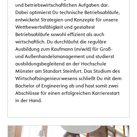
und betriebswirtschaftlichen Aufgaben dar.
Dabei optimierst Du technische Betriebsabl
ä
ufe,
entwickelst Strategien und Konzepte f
ü
r unsere
Wettbewerbsf
ä
higkeit und gestaltest
Betriebsabl
ä
ufe sowohl effizient als auch
wirtschaftlich.
Du durchl
ä
ufst die reguläre
Ausbildung zum Kaufmann
(m/w/d)
f
ü
r Gro
ß
-
und Au
ß
enhandelsmanagement und studierst
ausbildungsbegleitend an der Hochschule
M
ü
nster am Standort Steinfurt.
Das Studium des
Wirtschaftsingenieurwesens schlie
ß
t Du mit dem
Bachelor of Engineering ab und hast somit zwei
Abschlüsse für einen erfolgreichen Karrierestart
in der Hand.