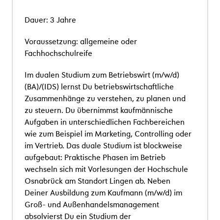
Dauer: 3 Jahre
Voraussetzung: allgemeine oder
Fachhochschulreife
Im dualen Studium zum Betriebswirt (m/w/d)
(BA)/(IDS) lernst Du betriebswirtschaftliche
Zusammenh
ä
nge zu verstehen, zu planen und
zu steuern.
Du
ü
bernimmst kaufm
ä
nnische
Aufgaben in unterschiedlichen Fachbereichen
wie zum Beispiel im Marketing, Controlling oder
im Vertrieb.
Das duale Studium ist blockweise
aufgebaut: Praktische Phasen im Betrieb
wechseln sich mit Vorlesungen der Hochschule
Osnabr
ü
ck am Standort Lingen ab. Neben
Deiner Ausbildung zum Kaufmann (m/w/d) im
Gro
ß
- und Au
ß
enhandelsmanagement
absolvierst Du ein Studium der