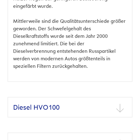
eingefärbt wurde.
Mittlerweile sind die Qualitätsunterschiede größer
geworden. Der Schwefelgehalt des
Dieselkraftstoffs wurde seit dem Jahr 2000
zunehmend limitiert. Die bei der
Dieselverbrennung entstehenden Russpartikel
werden von modernen Autos größtenteils in
speziellen Filtern zurückgehalten.
Diesel HVO100
HVO100 steht für „Hydrotreated Vegetable Oil
100%“ und ist eine hochreine Form von