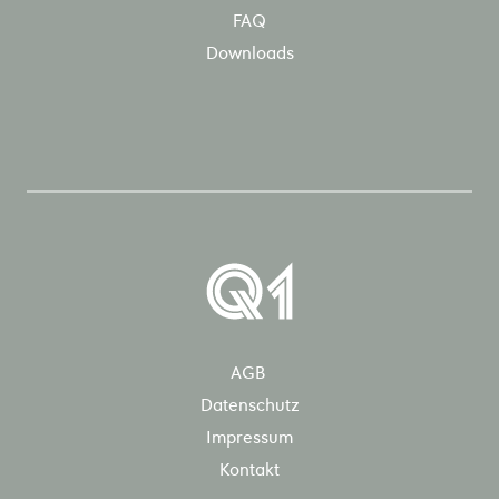
Verwendung der bereits erprobten Technologie
FAQ
von CNG-Motoren findet LNG vorwiegend
Downloads
Anwendung im Schwerlastverkehr.
AGB
Datenschutz
Impressum
Kontakt