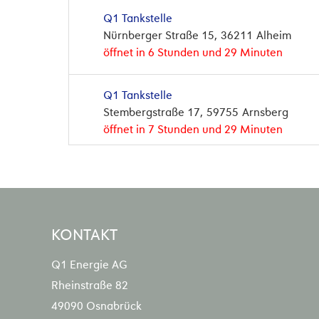
Q1 Tankstelle
Nürnberger Straße 15
36211
Alheim
öffnet in 6 Stunden und 29 Minuten
Q1 Tankstelle
Stembergstraße 17
59755
Arnsberg
öffnet in 7 Stunden und 29 Minuten
bft Tankstelle
Wilhelmshöhe 3
56766
Auderath
öffnet in 6 Stunden und 29 Minuten
KONTAKT
Q1 Tankstelle
Q1 Energie AG
Hengeloer Straße 11
48455
Bad Benthei
öffnet in 6 Stunden und 59 Minuten
Rheinstraße 82
49090 Osnabrück