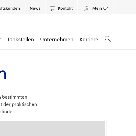
äftskunden
News
Kontakt
Mein Q1
t
Tankstellen
Unternehmen
Karriere
y
n
ch bestimmten
t der praktischen
nfinder.