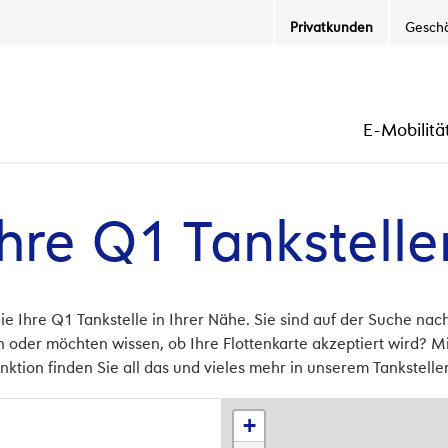
Privatkunden
Gesch
Secondary
Menu
EN
E-Mobilitä
Primar
Menu
Ihre Q1 Tankstelle
Sie Ihre Q1 Tankstelle in Ihrer Nähe. Sie sind auf der Suche na
n oder möchten wissen, ob Ihre Flottenkarte akzeptiert wird? Mi
unktion finden Sie all das und vieles mehr in unserem Tankstelle
+