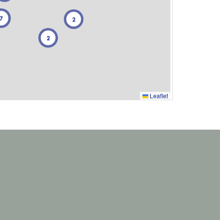
7
2
2
Leaflet