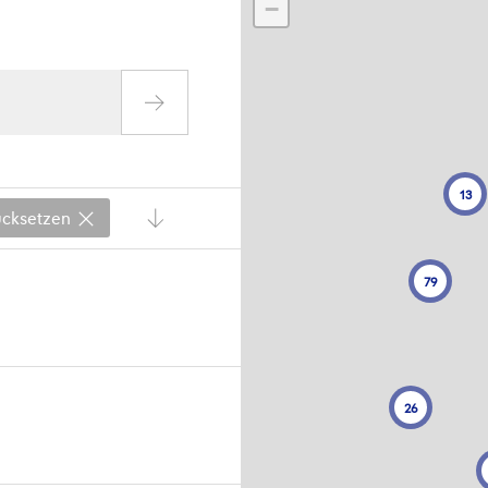
−
13
rücksetzen
79
26